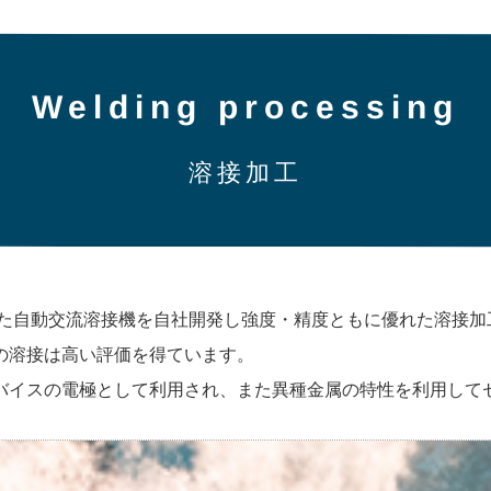
Welding processing
溶接加工
きた自動交流溶接機を自社開発し強度・精度ともに優れた溶接
の溶接は高い評価を得ています。
バイスの電極として利用され、また異種金属の特性を利用して