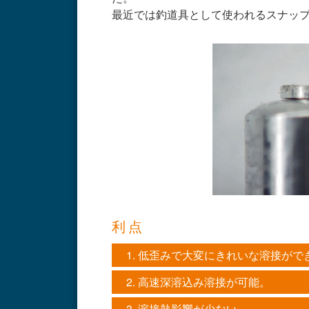
最近では釣道具として使われるスナッ
利点
低歪みで大変にきれいな溶接がで
高速深溶込み溶接が可能。
溶接熱影響が少ない。