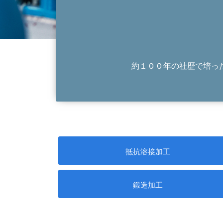
約１００年の社歴で培っ
抵抗溶接加工
鍛造加工