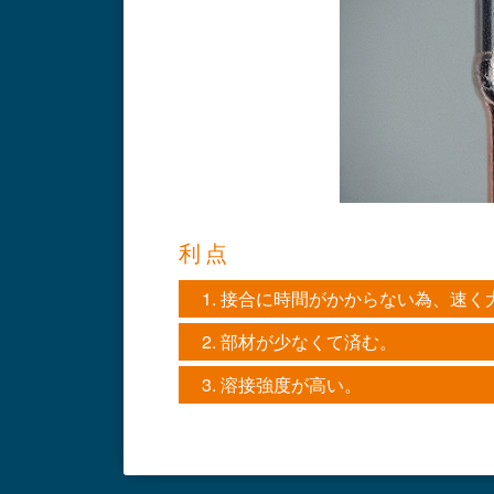
利点
接合に時間がかからない為、速く
部材が少なくて済む。
溶接強度が高い。